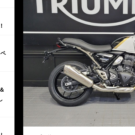
！
ンペ
0＆
し